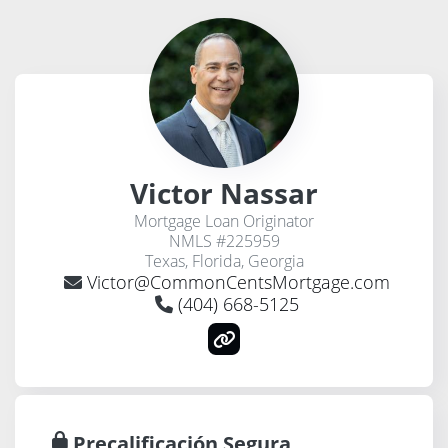
Victor Nassar
Mortgage Loan Originator
NMLS #225959
Texas, Florida, Georgia
Victor@CommonCentsMortgage.com
(404) 668-5125
Precalificación Segura